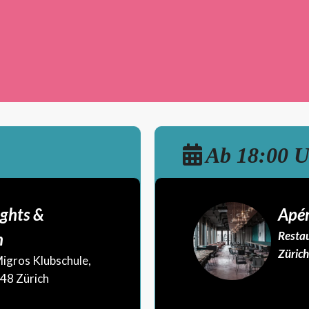
Ab 18:00 
ghts &
Apér
Restau
n
Zürich
igros Klubschule,
048 Zürich