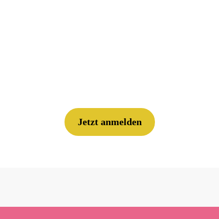
Urs Mathis
rgie360
Floem
sowie unser Projekt
Laderabatt
in dem wir
Ladestationen an die Regelene
anschliessen.
Jetzt anmelden