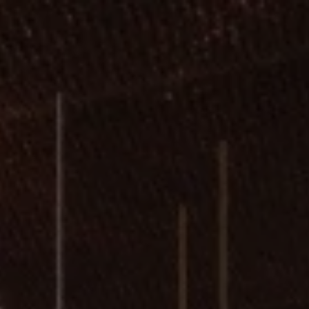
Energie neu denken, gemeinsam Zukun
Ein exklusives Branchentreffen für P