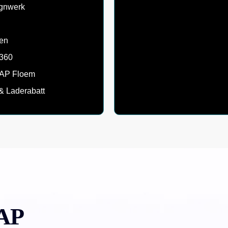
ignwerk
en
e360
MAP Floem
& Laderabatt
AP